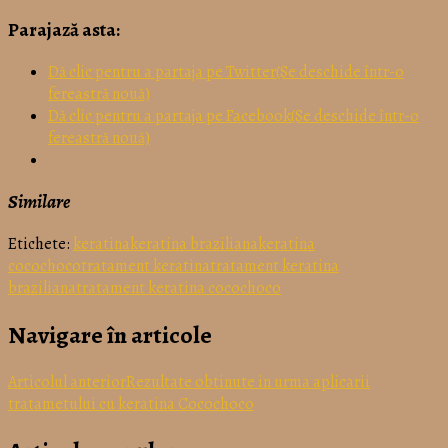
Parajază asta:
Dă clic pentru a partaja pe Twitter(Se deschide într-o
fereastră nouă)
Dă clic pentru a partaja pe Facebook(Se deschide într-o
fereastră nouă)
Similare
Etichete:
keratina
keratina braziliana
keratina
cocochoco
tratament keratina
tratament keratina
braziliana
tratament keratina cocochoco
Navigare în articole
Articolul anterior
Rezultate obtinute in urma aplicarii
tratametului cu keratina Cocochoco