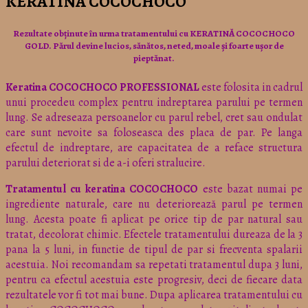
KERATINA COCOCHOCO
Rezultate obținute în urma tratamentului cu KERATINĂ COCOCHOCO
GOLD. Părul devine lucios, sănătos, neted, moale și foarte ușor de
pieptănat.
Keratina COCOCHOCO PROFESSIONAL
este folosita in cadrul
unui procedeu complex pentru indreptarea parului pe termen
lung. Se adreseaza persoanelor cu parul rebel, cret sau ondulat
care sunt nevoite sa foloseasca des placa de par. Pe langa
efectul de indreptare, are capacitatea de a reface structura
parului deteriorat si de a-i oferi stralucire.
Tratamentul cu keratina COCOCHOCO
este bazat numai pe
ingrediente naturale, care nu deteriorează parul pe termen
lung. Acesta poate fi aplicat pe orice tip de par natural sau
tratat, decolorat chimic. Efectele tratamentului dureaza de la 3
pana la 5 luni, in functie de tipul de par si frecventa spalarii
acestuia. Noi recomandam sa repetati tratamentul dupa 3 luni,
pentru ca efectul acestuia este progresiv, deci de fiecare data
rezultatele vor fi tot mai bune. Dupa aplicarea tratamentului cu