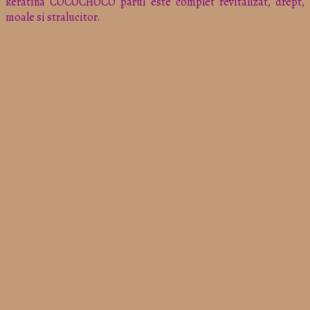
keratina COCOCHOCO parul este complet revitalizat, drept,
moale si stralucitor.