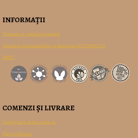
INFORMAȚII
Termeni
și
condiții
generale
Garanția tratamentului cu keratină COCOCHOCO
ANPC
COMENZI ȘI LIVRARE
Contul meu la keratina.ro
Plată
și
livrare