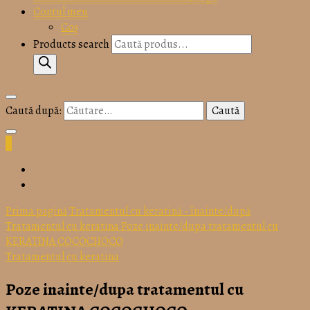
keratina
Contul meu
Coș
Products search
COCOC
Caută după:
0
Prima pagină
Tratamentul cu keratină - înainte/după
PROFES
Tratamentul cu keratina
Poze inainte/dupa tratamentul cu
KERATINA COCOCHOCO
Tratamentul cu keratina
Poze inainte/dupa tratamentul cu