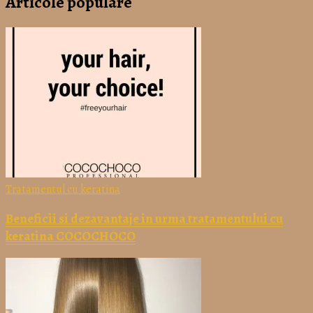
Articole populare
Tratamentul cu keratina
Beneficii si dezavantaje in urma tratamentului cu
keratina COCOCHOCO