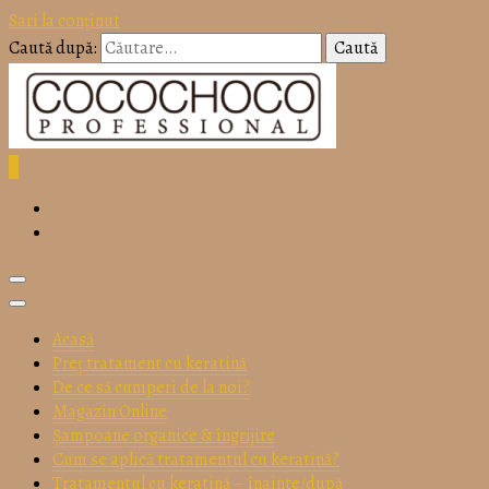
Sari la conținut
Caută după:
0
Produse profesionale, calitate garantata sau banii inapoi si pret
accesibil! Incearca chiar acum keratina COCOCHOCO
PROFESSIONAL!
Tratamen
Acasă
Preț tratament cu keratină
De ce să cumperi de la noi?
Magazin Online
Șampoane organice & îngrijire
Cum se aplică tratamentul cu keratină?
Tratamentul cu keratină – înainte/după