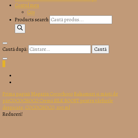
keratina
Contul meu
Coș
Products search
COCOC
Caută după:
0
Prima pagină
Magazin Cocochoco
Balsamuri și măști de
PROFES
păr
COCOCHOCO
Cremă SILK BOOST pentru vârfurile
despicate, COCOCHOCO, 100 ml
Reduceri!