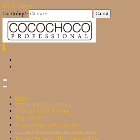
Sari la conținut
Caută după:
0
Produse profesionale, calitate garantata sau banii inapoi si pret
accesibil! Incearca chiar acum keratina COCOCHOCO
PROFESSIONAL!
Tratamen
Acasă
Preț tratament cu keratină
De ce să cumperi de la noi?
Magazin Online
Șampoane organice & îngrijire
Cum se aplică tratamentul cu keratină?
Tratamentul cu keratină – înainte/după