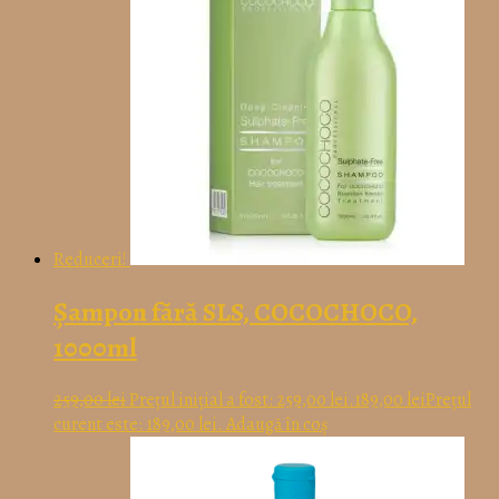
Reduceri!
Șampon fără SLS, COCOCHOCO,
1000ml
259,00
lei
Prețul inițial a fost: 259,00 lei.
189,00
lei
Prețul
curent este: 189,00 lei.
Adaugă în coș