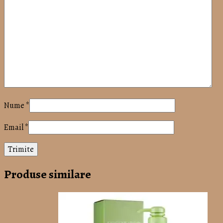
Nume
*
Email
*
Produse similare