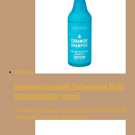
Reduceri!
Sampon Ceramide Volumizing Hair,
COCOCHOCO, 500ml
139,00
lei
Prețul inițial a fost: 139,00 lei.
109,00
lei
Prețul
curent este: 109,00 lei.
Adaugă în coș