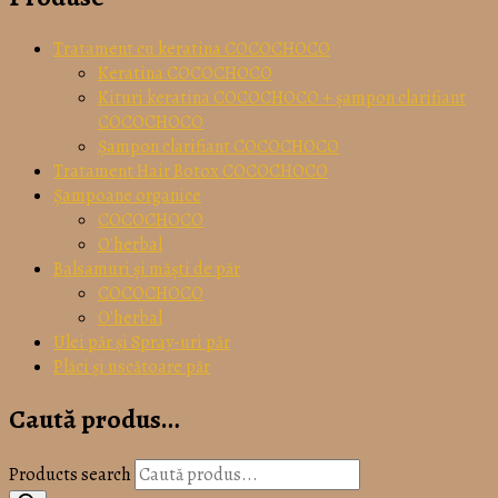
Tratament cu keratina COCOCHOCO
Keratina COCOCHOCO
Kituri keratina COCOCHOCO + șampon clarifiant
COCOCHOCO
Șampon clarifiant COCOCHOCO
Tratament Hair Botox COCOCHOCO
Șampoane organice
COCOCHOCO
O'herbal
Balsamuri și măști de păr
COCOCHOCO
O'herbal
Ulei păr și Spray-uri păr
Plăci și uscătoare păr
Caută produs…
Products search