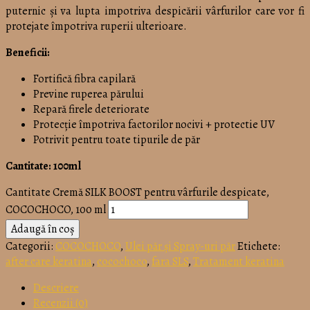
puternic și va lupta impotriva despicării vârfurilor care vor fi
protejate împotriva ruperii ulterioare.
Beneficii:
Fortifică fibra capilară
Previne ruperea părului
Repară firele deteriorate
Protecție împotriva factorilor nocivi + protectie UV
Potrivit pentru toate tipurile de păr
Cantitate: 100ml
Cantitate Cremă SILK BOOST pentru vârfurile despicate,
COCOCHOCO, 100 ml
Adaugă în coș
Categorii:
COCOCHOCO
,
Ulei păr și Spray-uri păr
Etichete:
after care keratina
,
cocochoco
,
fara SLS
,
Tratament keratina
Descriere
Recenzii (0)