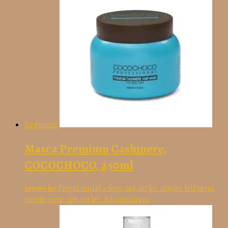
Reduceri!
Masca Premium Cashmere,
COCOCHOCO, 250ml
149,00
lei
Prețul inițial a fost: 149,00 lei.
109,00
lei
Prețul
curent este: 109,00 lei.
Adaugă în coș