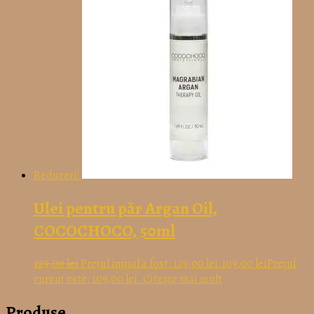
Reduceri!
Ulei pentru păr Argan Oil,
COCOCHOCO, 50ml
129,00
lei
Prețul inițial a fost: 129,00 lei.
109,00
lei
Prețul
curent este: 109,00 lei.
Citește mai mult
Produse